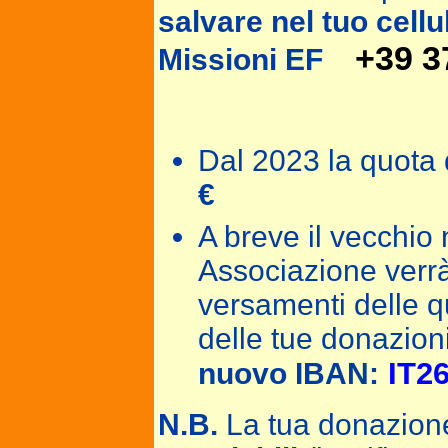
salvare nel tuo cell
+39 3
Missioni EF
TI RI
Dal 2023 la quota 
€
A breve il vecchio
Associazione verrà 
versamenti delle q
delle tue donazion
IT2
nuovo IBAN:
N.B.
La tua donazion