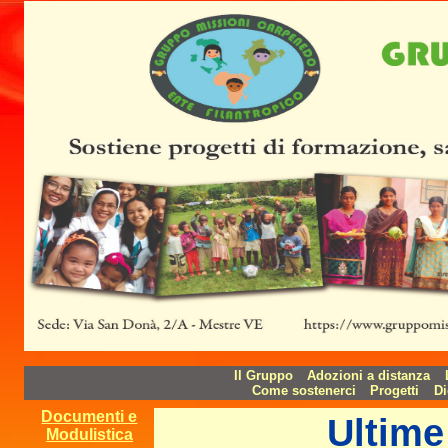
Il Gruppo
Adozioni a distanza
Come sostenerci
Progetti
Di
Documenti e
Ultime
Modulistica