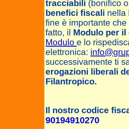
tracciabili
(bonifico o
benefici fiscali
nella
fine è importante che 
fatto, il
Modulo per il
Modulo
e lo rispedisc
elettronica:
info@gru
successivamente ti s
erogazioni liberali d
Filantropico.
TI SE
Il nostro codice fisc
90194910270