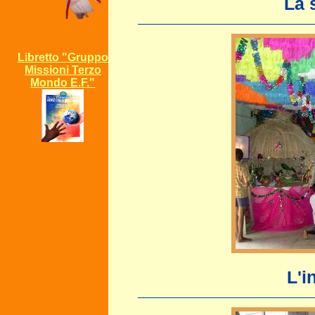
La 
Libretto "Gruppo
Missioni Terzo
Mondo E.F."
L'i