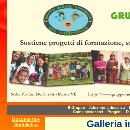
Il Gruppo
Adozioni a distanza
Come sostenerci
Progetti
Di
Documenti e
Galleria 
Modulistica