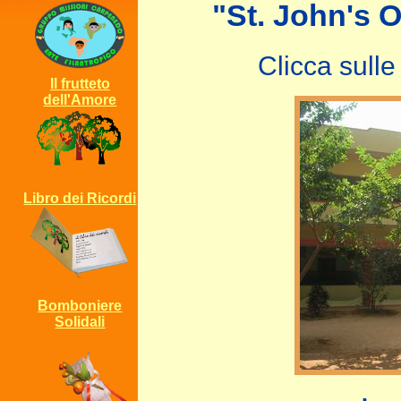
"St. John's 
Clicca sulle
Il frutteto
dell'Amore
Libro dei Ricordi
Bomboniere
Solidali